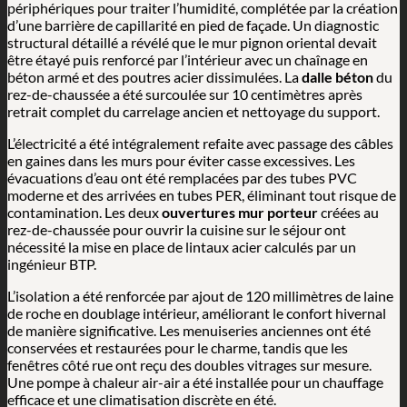
périphériques pour traiter l’humidité, complétée par la création
d’une barrière de capillarité en pied de façade. Un diagnostic
structural détaillé a révélé que le mur pignon oriental devait
être étayé puis renforcé par l’intérieur avec un chaînage en
béton armé et des poutres acier dissimulées. La
dalle béton
du
rez-de-chaussée a été surcoulée sur 10 centimètres après
retrait complet du carrelage ancien et nettoyage du support.
L’électricité a été intégralement refaite avec passage des câbles
en gaines dans les murs pour éviter casse excessives. Les
évacuations d’eau ont été remplacées par des tubes PVC
moderne et des arrivées en tubes PER, éliminant tout risque de
contamination. Les deux
ouvertures mur porteur
créées au
rez-de-chaussée pour ouvrir la cuisine sur le séjour ont
nécessité la mise en place de lintaux acier calculés par un
ingénieur BTP.
L’isolation a été renforcée par ajout de 120 millimètres de laine
de roche en doublage intérieur, améliorant le confort hivernal
de manière significative. Les menuiseries anciennes ont été
conservées et restaurées pour le charme, tandis que les
fenêtres côté rue ont reçu des doubles vitrages sur mesure.
Une pompe à chaleur air-air a été installée pour un chauffage
efficace et une climatisation discrète en été.