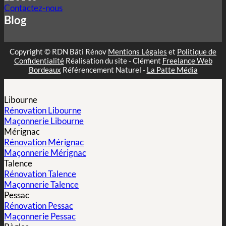
Contactez-nous
Blog
Copyright © RDN Bâti Rénov
Mentions Légales
et
Politique de
Confidentialité
Réalisation du site - Clément
Freelance Web
Bordeaux
Référencement Naturel -
La Patte Média
Libourne
Rénovation Libourne
Maçonnerie Libourne
Mérignac
Rénovation Mérignac
Maçonnerie Mérignac
Talence
Rénovation Talence
Maçonnerie Talence
Pessac
Rénovation Pessac
Maçonnerie Pessac