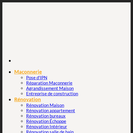
Passer
au
contenu
Maçonnerie
Pose d’IPN
Réparation Maçonnerie
Agrandissement Maison
Entreprise de construction
Rénovation
Rénovation Maison
Rénovation appartement
Rénovation bureaux
Rénovation Échoppe
Rénovation Intérieur
Rénovation salle de bain