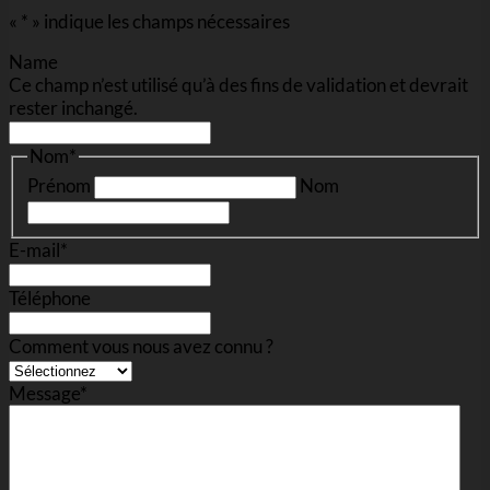
«
*
» indique les champs nécessaires
Name
Ce champ n’est utilisé qu’à des fins de validation et devrait
rester inchangé.
Nom
*
Prénom
Nom
E-mail
*
Téléphone
Comment vous nous avez connu ?
Message
*