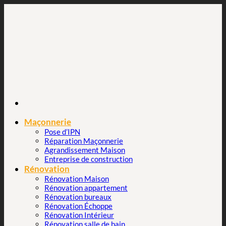
Passer
au
contenu
Maçonnerie
Pose d’IPN
Réparation Maçonnerie
Agrandissement Maison
Entreprise de construction
Rénovation
Rénovation Maison
Rénovation appartement
Rénovation bureaux
Rénovation Échoppe
Rénovation Intérieur
Rénovation salle de bain