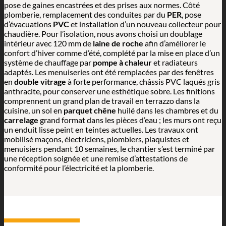
pose de gaines encastrées et des prises aux normes. Côté
plomberie, remplacement des conduites par du
PER
, pose
d’évacuations
PVC
et installation d’un nouveau collecteur pour
chaudière. Pour l’isolation, nous avons choisi un doublage
intérieur avec 120 mm de
laine de roche
afin d’améliorer le
confort d’hiver comme d’été, complété par la mise en place d’un
système de chauffage par
pompe à chaleur
et radiateurs
adaptés. Les menuiseries ont été remplacées par des fenêtres
en
double vitrage
à forte performance, châssis PVC laqués gris
anthracite, pour conserver une esthétique sobre. Les finitions
comprennent un grand plan de travail en terrazzo dans la
cuisine, un sol en
parquet chêne
huilé dans les chambres et du
carrelage
grand format dans les pièces d’eau ; les murs ont reçu
un enduit lisse peint en teintes actuelles. Les travaux ont
mobilisé maçons, électriciens, plombiers, plaquistes et
menuisiers pendant 10 semaines, le chantier s’est terminé par
une réception soignée et une remise d’attestations de
conformité pour l’électricité et la plomberie.