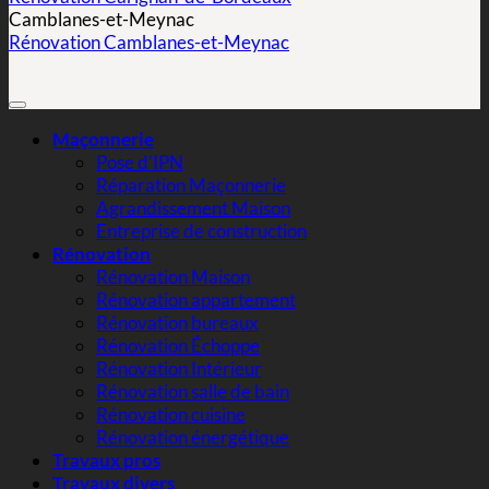
Camblanes-et-Meynac
Rénovation Camblanes-et-Meynac
Maçonnerie
Pose d’IPN
Réparation Maçonnerie
Agrandissement Maison
Entreprise de construction
Rénovation
Rénovation Maison
Rénovation appartement
Rénovation bureaux
Rénovation Échoppe
Rénovation Intérieur
Rénovation salle de bain
Rénovation cuisine
Rénovation énergétique
Travaux pros
Travaux divers