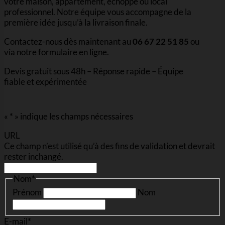
votre maison, appartement, échoppe ou local
professionnel. Notre équipe vous accompagne de la
première idée jusqu’à la livraison finale.
Contactez-nous dès maintenant au
06 67 22 51 85
ou
via notre formulaire en ligne.
Devis gratuit sous 48h – Réponse rapide – Équipe
fiable et expérimentée
«
*
» indique les champs nécessaires
URL
Ce champ n’est utilisé qu’à des fins de validation et devrait
rester inchangé.
Nom
*
Prénom
Nom
E-mail
*