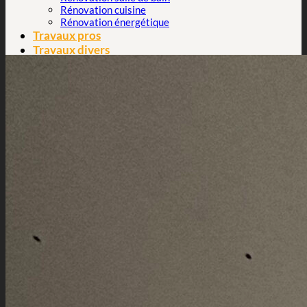
Rénovation cuisine
Rénovation énergétique
Travaux pros
Travaux divers
À propos
Contact
06 67 22 51 85