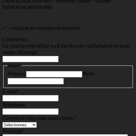
Devis gratuit sous 48h – Réponse rapide – Équipe
fiable et expérimentée
«
*
» indique les champs nécessaires
Comments
Ce champ n’est utilisé qu’à des fins de validation et devrait
rester inchangé.
Nom
*
Prénom
Nom
E-mail
*
Téléphone
Comment vous nous avez connu ?
Message
*