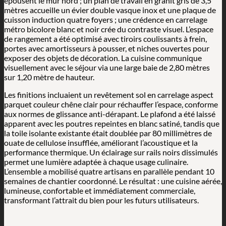
épousent le mur nord ; un plan de travail en granit gris de 3,5
mètres accueille un évier double vasque inox et une plaque de
cuisson induction quatre foyers ; une crédence en carrelage
métro bicolore blanc et noir crée du contraste visuel. L’espace
de rangement a été optimisé avec tiroirs coulissants à frein,
portes avec amortisseurs à pousser, et niches ouvertes pour
exposer des objets de décoration. La cuisine communique
visuellement avec le séjour via une large baie de 2,80 mètres
sur 1,20 mètre de hauteur.
Les finitions incluaient un revêtement sol en carrelage aspect
parquet couleur chêne clair pour réchauffer l’espace, conforme
aux normes de glissance anti-dérapant. Le plafond a été laissé
apparent avec les poutres repeintes en blanc satiné, tandis que
la toile isolante existante était doublée par 80 millimètres de
ouate de cellulose insufflée, améliorant l’acoustique et la
performance thermique. Un éclairage sur rails noirs dissimulés
permet une lumière adaptée à chaque usage culinaire.
L’ensemble a mobilisé quatre artisans en parallèle pendant 10
semaines de chantier coordonné. Le résultat : une cuisine aérée,
lumineuse, confortable et immédiatement commerciale,
transformant l’attrait du bien pour les futurs utilisateurs.