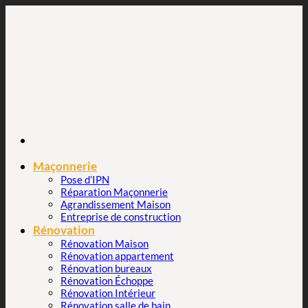
Passer
au
contenu
Maçonnerie
Pose d’IPN
Réparation Maçonnerie
Agrandissement Maison
Entreprise de construction
Rénovation
Rénovation Maison
Rénovation appartement
Rénovation bureaux
Rénovation Échoppe
Rénovation Intérieur
Rénovation salle de bain