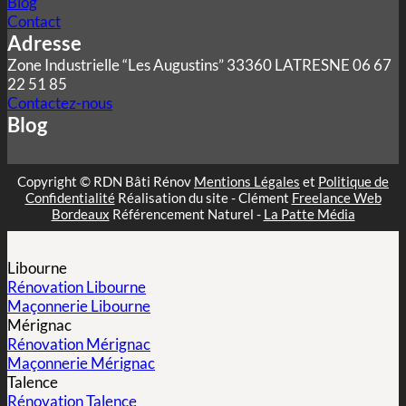
Blog
Contact
Adresse
Zone Industrielle “Les Augustins” 33360 LATRESNE 06 67
22 51 85
Contactez-nous
Blog
Copyright © RDN Bâti Rénov
Mentions Légales
et
Politique de
Confidentialité
Réalisation du site - Clément
Freelance Web
Bordeaux
Référencement Naturel -
La Patte Média
Libourne
Rénovation Libourne
Maçonnerie Libourne
Mérignac
Rénovation Mérignac
Maçonnerie Mérignac
Talence
Rénovation Talence