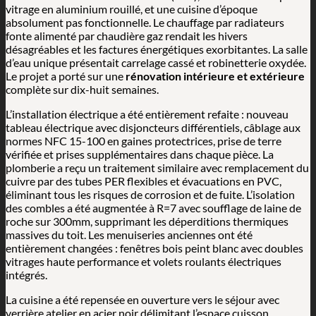
vitrage en aluminium rouillé, et une cuisine d’époque
absolument pas fonctionnelle. Le chauffage par radiateurs
fonte alimenté par chaudière gaz rendait les hivers
désagréables et les factures énergétiques exorbitantes. La salle
d’eau unique présentait carrelage cassé et robinetterie oxydée.
Le projet a porté sur une
rénovation intérieure et extérieure
complète sur dix-huit semaines.
L’installation électrique a été entièrement refaite : nouveau
tableau électrique avec disjoncteurs différentiels, câblage aux
normes NFC 15-100 en gaines protectrices, prise de terre
vérifiée et prises supplémentaires dans chaque pièce. La
plomberie a reçu un traitement similaire avec remplacement du
cuivre par des tubes PER flexibles et évacuations en PVC,
éliminant tous les risques de corrosion et de fuite. L’isolation
des combles a été augmentée à R=7 avec soufflage de laine de
roche sur 300mm, supprimant les déperditions thermiques
massives du toit. Les menuiseries anciennes ont été
entièrement changées : fenêtres bois peint blanc avec doubles
vitrages haute performance et volets roulants électriques
intégrés.
La cuisine a été repensée en ouverture vers le séjour avec
verrière atelier en acier noir délimitant l’espace cuisson.