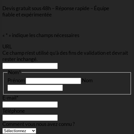
Devis gratuit sous 48h – Réponse rapide – Équipe
fiable et expérimentée
«
*
» indique les champs nécessaires
URL
Ce champ n’est utilisé qu’à des fins de validation et devrait
rester inchangé.
Nom
*
Prénom
Nom
E-mail
*
Téléphone
Comment vous nous avez connu ?