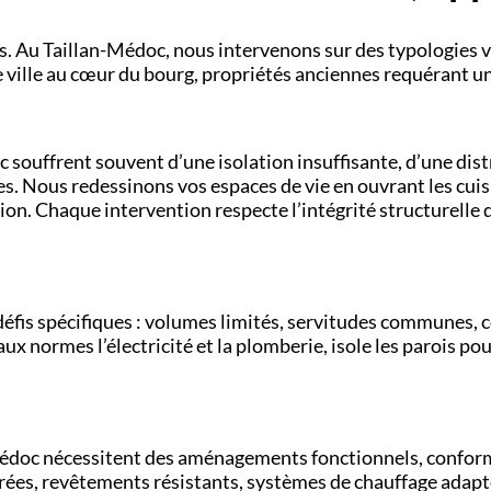
s. Au Taillan-Médoc, nous intervenons sur des typologies v
de ville au cœur du bourg, propriétés anciennes requérant 
c souffrent souvent d’une isolation insuffisante, d’une di
s. Nous redessinons vos espaces de vie en ouvrant les cuisi
ion. Chaque intervention respecte l’intégrité structurelle 
éfis spécifiques : volumes limités, servitudes communes, 
 aux normes l’électricité et la plomberie, isole les parois p
Médoc nécessitent des aménagements fonctionnels, conform
rées, revêtements résistants, systèmes de chauffage adapté