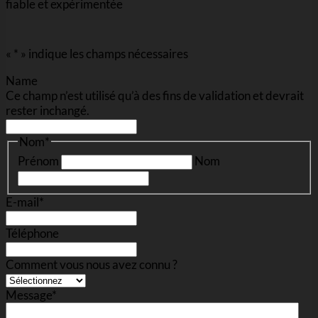
fiable et expérimentée
«
*
» indique les champs nécessaires
Name
Ce champ n’est utilisé qu’à des fins de validation et devrait
rester inchangé.
Nom
*
Prénom
Nom
E-mail
*
Téléphone
Comment vous nous avez connu ?
Message
*