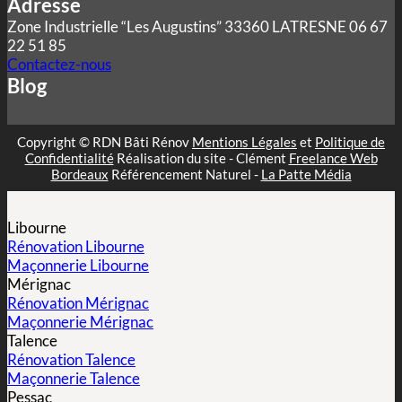
Adresse
Zone Industrielle “Les Augustins” 33360 LATRESNE 06 67
22 51 85
Contactez-nous
Blog
Copyright © RDN Bâti Rénov
Mentions Légales
et
Politique de
Confidentialité
Réalisation du site - Clément
Freelance Web
Bordeaux
Référencement Naturel -
La Patte Média
Libourne
Rénovation Libourne
Maçonnerie Libourne
Mérignac
Rénovation Mérignac
Maçonnerie Mérignac
Talence
Rénovation Talence
Maçonnerie Talence
Pessac