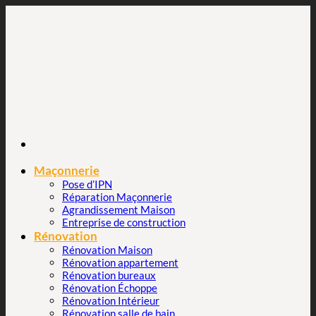
Passer
au
contenu
Maçonnerie
Pose d’IPN
Réparation Maçonnerie
Agrandissement Maison
Entreprise de construction
Rénovation
Rénovation Maison
Rénovation appartement
Rénovation bureaux
Rénovation Échoppe
Rénovation Intérieur
Rénovation salle de bain